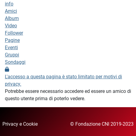
info
Amici
Album
Video
Follower
Pagine
Eventi
Gruppi
Sondaggi
L'accesso a questa pagina è stato limitato per motivi di
privacy.
Potrebbe essere necessario accedere ed essere un amico di
questo utente prima di poterlo vedere.
Privacy e Cookie
© Fondazione CNI 2019-2023