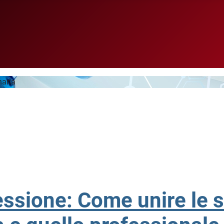
narla
essione: Come unire le s