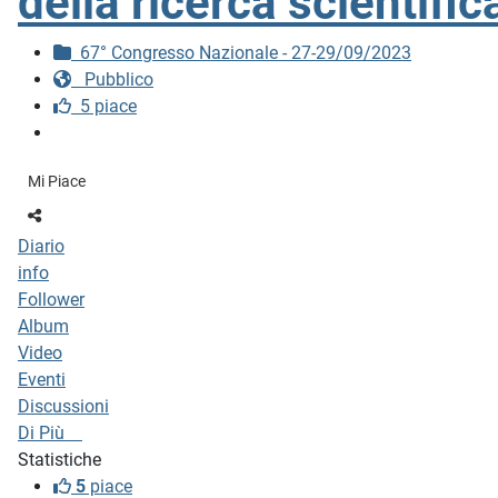
della ricerca scientifi
67° Congresso Nazionale - 27-29/09/2023
Pubblico
5 piace
Mi Piace
Diario
info
Follower
Album
Video
Eventi
Discussioni
Di Più
Statistiche
5
piace