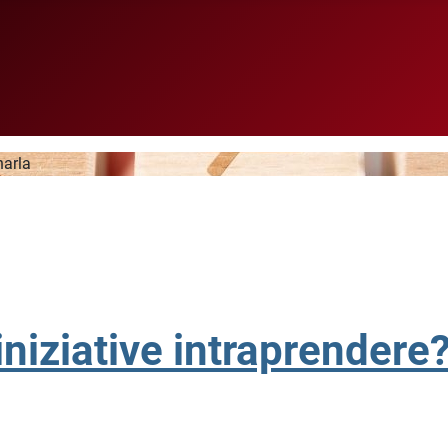
narla
 iniziative intraprendere